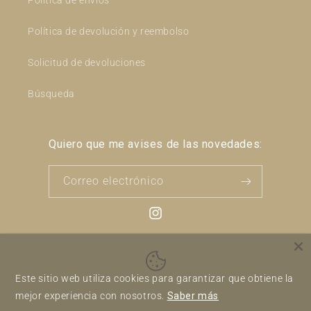
Política de envios
Política de devolución y reembolso
Solicitud de devoluciones
Búsqueda
Quiero que me avises de las novedades:
Correo electrónico
Instagram
Formas
Este sitio web utiliza cookies para garantizar que obtiene la
de
mejor experiencia con nosotros.
Saber más
pago
Política de reembolso
Política de privacidad
© 2026,
En Clave de Can