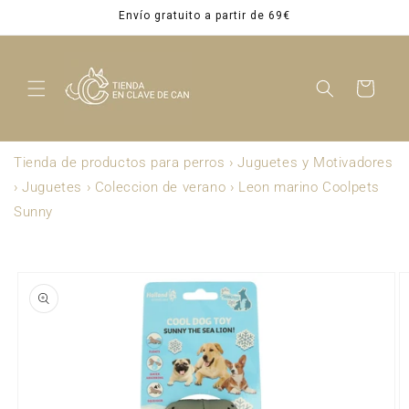
Ir
Envío gratuito a partir de 69€
directamente
al contenido
Carrito
Tienda de productos para perros
›
Juguetes y Motivadores
›
Juguetes
›
Coleccion de verano
›
Leon marino Coolpets
Sunny
Ir
directamente
a la
información
del producto