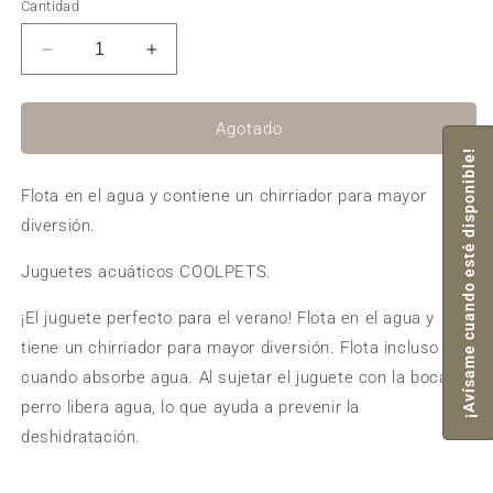
Cantidad
Reducir
Aumentar
cantidad
cantidad
para
para
Leon
Leon
Agotado
marino
marino
¡Avísame cuando esté disponible!
Coolpets
Coolpets
Flota en el agua y contiene un chirriador para mayor
Sunny
Sunny
diversión.
Juguetes acuáticos COOLPETS.
¡El juguete perfecto para el verano! Flota en el agua y
tiene un chirriador para mayor diversión. Flota incluso
cuando absorbe agua. Al sujetar el juguete con la boca, el
perro libera agua, lo que ayuda a prevenir la
deshidratación.