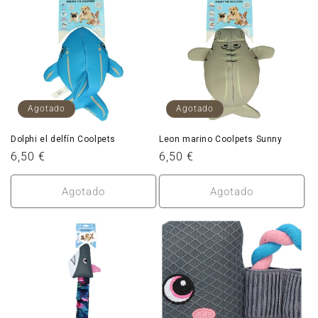
Agotado
Agotado
Dolphi el delfín Coolpets
Leon marino Coolpets Sunny
Precio
6,50 €
Precio
6,50 €
habitual
habitual
Agotado
Agotado