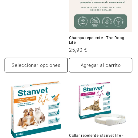
habitual
Champu repelente - The Doog
Life
Precio
25,90 €
habitual
Seleccionar opciones
Agregar al carrito
Collar repelente stanvet life -