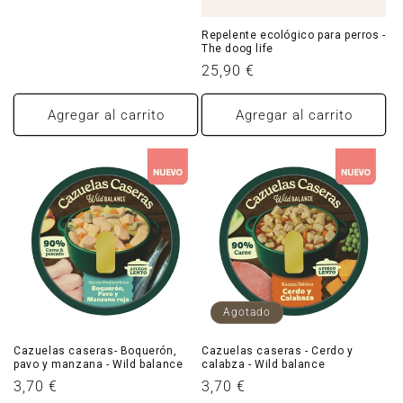
Repelente ecológico para perros -
The doog life
Precio
25,90 €
habitual
Agregar al carrito
Agregar al carrito
Agotado
Cazuelas caseras- Boquerón,
Cazuelas caseras - Cerdo y
pavo y manzana - Wild balance
calabza - Wild balance
Precio
3,70 €
Precio
3,70 €