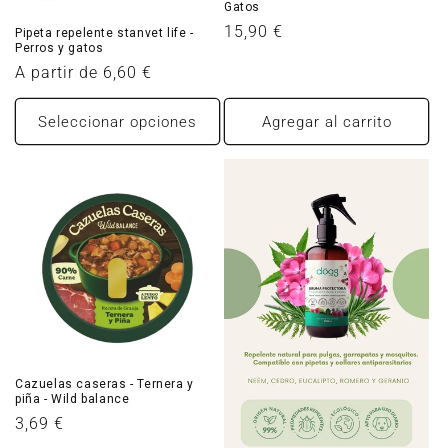
Gatos
Precio
15,90 €
Pipeta repelente stanvet life -
Perros y gatos
habitual
Precio
A partir de 6,60 €
habitual
Seleccionar opciones
Agregar al carrito
Cazuelas caseras - Ternera y
piña - Wild balance
Precio
3,69 €
habitual