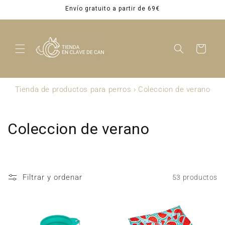
Ir
Envío gratuito a partir de 69€
directamente
al contenido
Carrito
Tienda de productos para perros
›
Coleccion de verano
C
Coleccion de verano
o
l
Filtrar y ordenar
53 productos
e
c