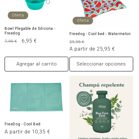
c
i
Oferta
Oferta
ó
Bowl Plegable de Silicona -
Freedog
Freedog - Cool bed - Watermelon
n
Precio
Precio
6,95 €
Precio
Precio
7,95 €
29,95 €
:
habitual
de
habitual
A partir de 25,95 €
de
oferta
oferta
Agregar al carrito
Seleccionar opciones
FreeDog - Cool Bed
Precio
A partir de 10,35 €