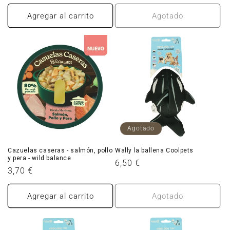
habitual
habitual
Agregar al carrito
Agotado
Agotado
Cazuelas caseras - salmón, pollo
Wally la ballena Coolpets
y pera - wild balance
Precio
6,50 €
Precio
3,70 €
habitual
habitual
Agregar al carrito
Agotado