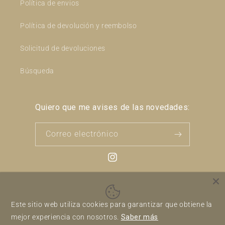
Política de envios
Política de devolución y reembolso
Solicitud de devoluciones
Búsqueda
Quiero que me avises de las novedades:
Correo electrónico
Instagram
Formas
Este sitio web utiliza cookies para garantizar que obtiene la
de
mejor experiencia con nosotros.
Saber más
pago
Política de reembolso
Política de privacidad
© 2026,
En Clave de Can