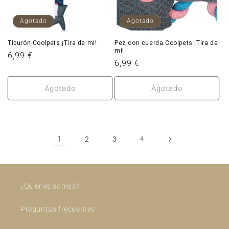
Agotado
Agotado
Tiburón Coolpets ¡Tira de mi!
Pez con cuerda Coolpets ¡Tira de
mi!
Precio
6,99 €
Precio
6,99 €
habitual
habitual
Agotado
Agotado
1
2
3
4
¿Quiénes somos?
Preguntas frecuentes