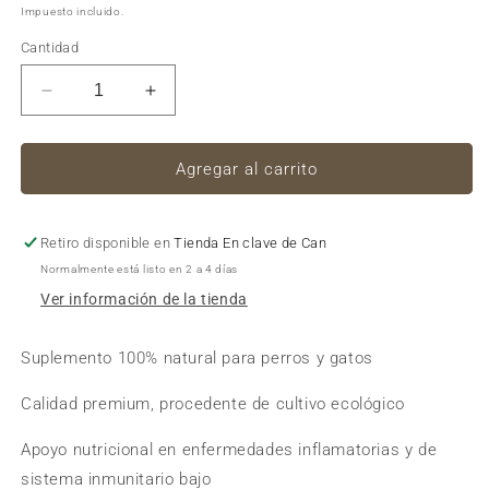
habitual
Impuesto incluido.
Cantidad
Reducir
Aumentar
cantidad
cantidad
para
para
Puro
Puro
Agregar al carrito
Menú
Menú
-
-
Defensas
Defensas
Retiro disponible en
Tienda En clave de Can
a
a
Normalmente está listo en 2 a 4 días
Tope
Tope
Ver información de la tienda
(Espirulina
(Espirulina
BIO)
BIO)
Suplemento 100% natural para perros y gatos
Calidad premium, procedente de cultivo ecológico
Apoyo nutricional en enfermedades inflamatorias y de
sistema inmunitario bajo