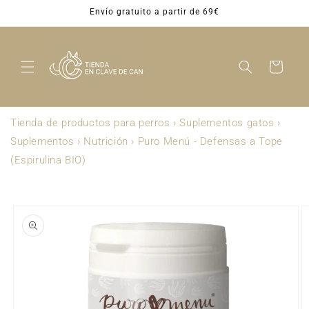
Ir
Envío gratuito a partir de 69€
directamente
al contenido
Carrito
Tienda de productos para perros
›
Suplementos gatos
›
Suplementos
›
Nutrición
›
Puro Menú - Defensas a Tope
(Espirulina BIO)
Ir
directamente
a la
información
del producto