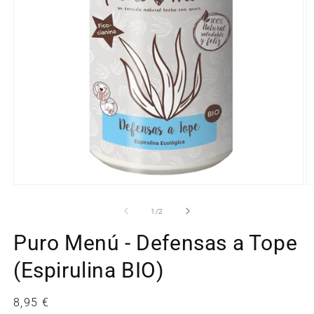
Abrir
Ab
elemento
e
multimedia
m
de
1
/
2
1
2
en
e
Puro Menú - Defensas a Tope
una
u
ventana
v
modal
m
(Espirulina BIO)
Precio
8,95 €