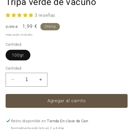
Tripa verde de vacuno
u
v
m
3 reseñas
Precio
Precio
1,99 €
2,99 €
Oferta
habitual
de
Impuesto incluido.
oferta
Cantidad
100gr
Cantidad
Reducir
Aumentar
cantidad
cantidad
para
para
Tripa
Tripa
Agregar al carrito
verde
verde
de
de
vacuno
vacuno
Retiro disponible en
Tienda En clave de Can
Normalmente está listo en 2 a 4 días