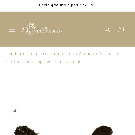
Ir
Envío gratuito a partir de 69€
directamente
al contenido
Carrito
Tienda de productos para perros
›
Vacuno
›
Nutrición
›
Masticación
›
Tripa verde de vacuno
Ir
directamente
a la
información
del producto