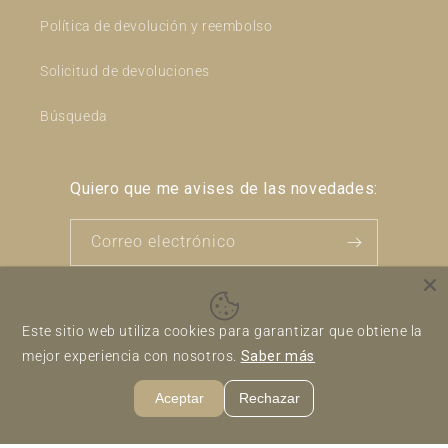
Política de devolución y reembolso
Solicitud de devoluciones
Búsqueda
Quiero que me avises de las novedades:
Correo electrónico
Instagram
Este sitio web utiliza cookies para garantizar que obtiene la
mejor experiencia con nosotros.
Saber más
Formas
de
Aceptar
Rechazar
pago
Política de reembolso
Política de privacidad
© 2026,
En Clave de Can