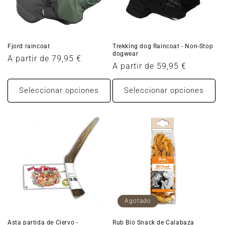
c
i
ó
Fjord raincoat
Trekking dog Raincoat - Non-Stop
dogwear
n
Precio
A partir de 79,95 €
Precio
A partir de 59,95 €
habitual
:
habitual
Seleccionar opciones
Seleccionar opciones
Agotado
Asta partida de Ciervo -
Rub Bio Snack de Calabaza