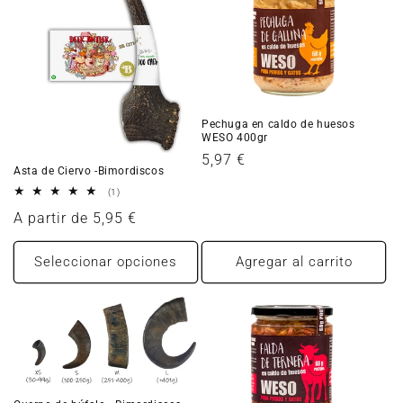
Pechuga en caldo de huesos
WESO 400gr
Precio
5,97 €
Asta de Ciervo -Bimordiscos
habitual
1
(1)
reseñas
Precio
A partir de 5,95 €
totales
habitual
Seleccionar opciones
Agregar al carrito