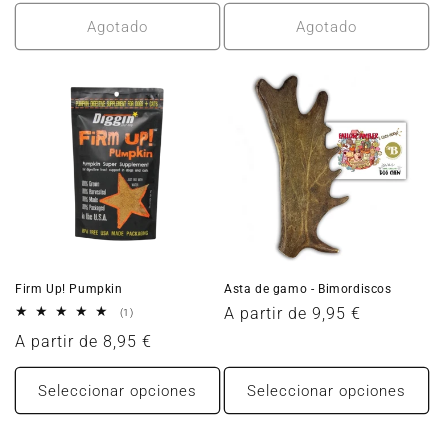
habitual
habitual
Agotado
Agotado
Asta de gamo - Bimordiscos
Firm Up! Pumpkin
Precio
A partir de 9,95 €
1
(1)
reseñas
habitual
Precio
A partir de 8,95 €
totales
habitual
Seleccionar opciones
Seleccionar opciones