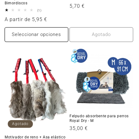
Bimordiscos
Precio
5,70 €
1
(1)
habitual
reseñas
Precio
A partir de 5,95 €
totales
habitual
Seleccionar opciones
Agotado
Felpudo absorbente para perros
Royal Dry - M
Agotado
Precio
35,00 €
habitual
Motivador de reno + Asa elástico