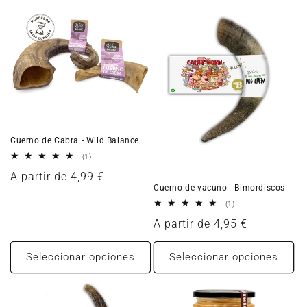
Cuerno de Cabra - Wild Balance
1
(1)
reseñas
Precio
A partir de 4,99 €
totales
Cuerno de vacuno - Bimordiscos
habitual
1
(1)
reseñas
Precio
A partir de 4,95 €
totales
habitual
Seleccionar opciones
Seleccionar opciones