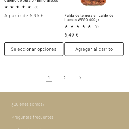
Cuerno de búfalo - Bimordiscos
1
(1)
reseñas
Precio
A partir de 5,95 €
Falda de ternera en caldo de
totales
huesos WESO 400gr
habitual
1
(1)
reseñas
Precio
6,49 €
totales
habitual
Seleccionar opciones
Agregar al carrito
1
2
¿Quiénes somos?
Preguntas frecuentes