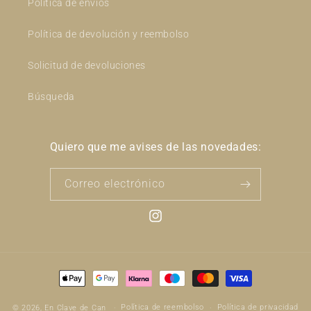
Política de envios
Política de devolución y reembolso
Solicitud de devoluciones
Búsqueda
Quiero que me avises de las novedades:
Correo electrónico
Instagram
Formas
de
pago
Política de reembolso
Política de privacidad
© 2026,
En Clave de Can