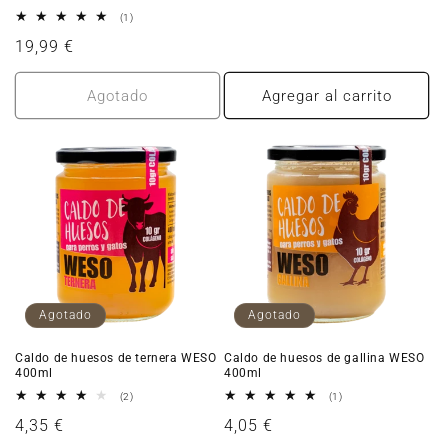
1
(1)
reseñas
Precio
19,99 €
totales
habitual
Agotado
Agregar al carrito
Agotado
Agotado
Caldo de huesos de ternera WESO
Caldo de huesos de gallina WESO
400ml
400ml
2
1
(2)
(1)
reseñas
reseñas
Precio
4,35 €
Precio
4,05 €
totales
totales