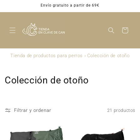
Ir
Envío gratuito a partir de 69€
directamente
al contenido
Carrito
Tienda de productos para perros
›
Colección de otoño
C
Colección de otoño
o
l
Filtrar y ordenar
21 productos
e
c